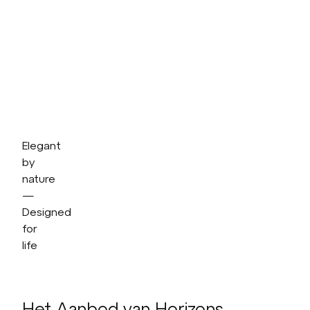
Elegant
by
nature
—
Designed
for
life
Het Aanbod van Horizons